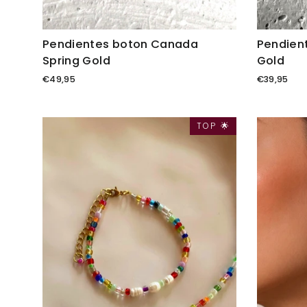
Pendientes boton Canada
Pendien
Spring Gold
Gold
€49,95
€39,95
TOP 🌟