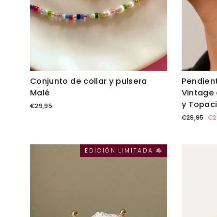
Conjunto de collar y pulsera
Pendien
Malé
Vintage 
y Topac
€29,95
Precio
Pr
€29,95
€2
habitual
de
of
.
EDICIÓN LIMITADA 🎋
Ah
{{
sa
}}