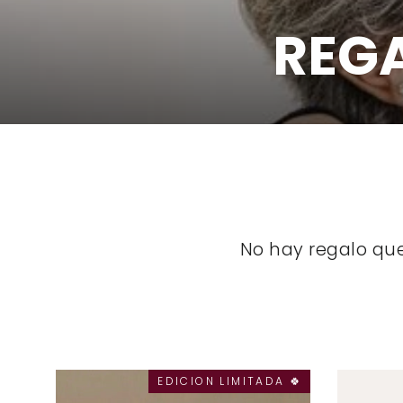
REG
No hay regalo qu
EDICION LIMITADA 🍀