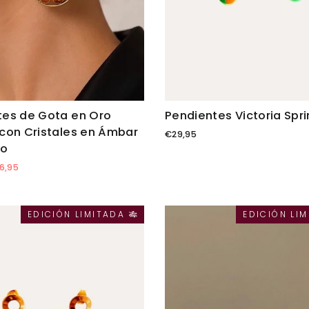
tes de Gota en Oro
Pendientes Victoria Spr
con Cristales en Ámbar
€29,95
io
ecio
6,95
erta
EDICIÓN LIMITADA 🎋
EDICIÓN LIM
orra
ved_amount