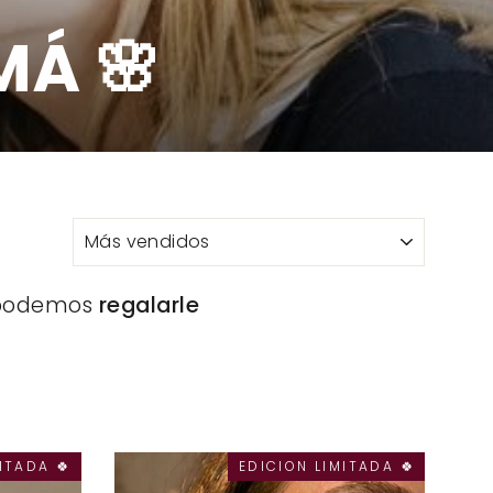
Á 🌸
i podemos
regalarle
ITADA 🍀
EDICION LIMITADA 🍀