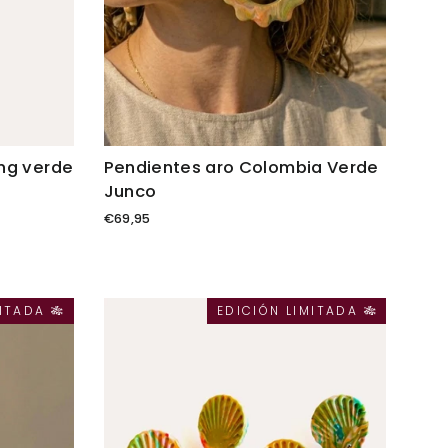
ing verde
Pendientes aro Colombia Verde
Junco
€69,95
ITADA 🎋
EDICIÓN LIMITADA 🎋