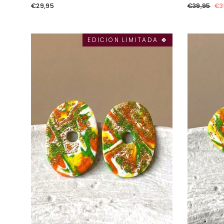
Precio
Pr
€29,95
€39,95
€3
habitual
de
of
.
EDICION LIMITADA 🍀
Ah
{{
sa
}}