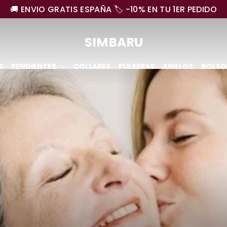
🚚 ENVIO GRATIS ESPAÑA 🏷️ -10% EN TU 1ER PEDIDO
SIMBARU
S
PENDIENTES
COLLARES
PULSERAS
ANILLOS
BOLSO