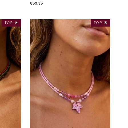
€59,95
TOP 🌟
TOP 🌟