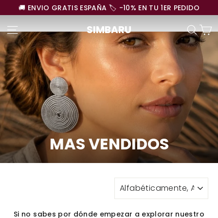
Ir
🚚 ENVIO GRATIS ESPAÑA 🏷️ -10% EN TU 1ER PEDIDO
directamente
C
al
NAVEGACIÓN
BUSC
SIMBARU
contenido
MAS VENDIDOS
ORDENAR
Si no sabes por dónde empezar a explorar nuestro