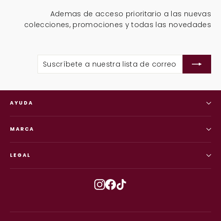
Ademas de acceso prioritario a las nuevas
colecciones, promociones y todas las novedades
SU
SU
A
NU
LI
DE
CO
AYUDA
MARCA
LEGAL
Instagram
Facebook
TikTok